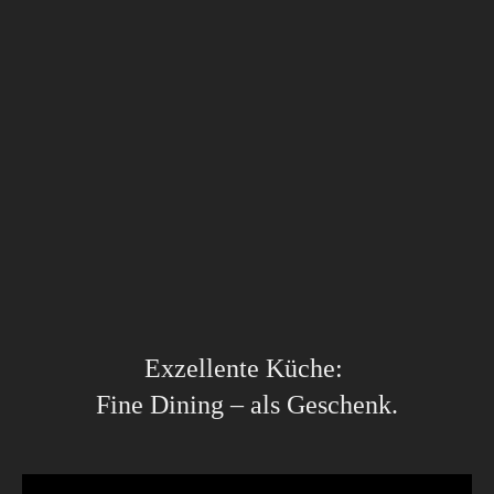
Wenn Bodenständigkeit au
Erinnerung ist kein Zufall.
entsteht etwas 
Sie beginnt mit Geschmack, der bleibt.
Exzellente Küche:
Fine Dining – als Geschenk.